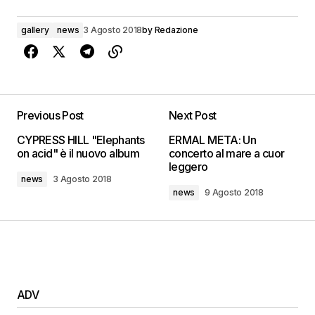
gallery
news
3 Agosto 2018
by
Redazione
Previous Post
Next Post
CYPRESS HILL "Elephants
ERMAL META: Un
on acid" è il nuovo album
concerto al mare a cuor
leggero
news
3 Agosto 2018
news
9 Agosto 2018
ADV