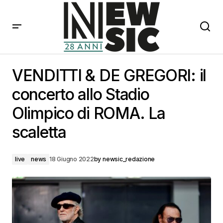
VENDITTI & DE GREGORI: il concerto allo Stadio
Olimpico di ROMA. La scaletta
VENDITTI & DE GREGORI: il
concerto allo Stadio
Olimpico di ROMA. La
scaletta
live
news
18 Giugno 2022
by
newsic_redazione