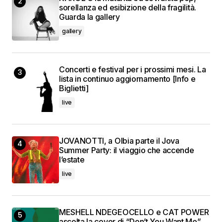
sorellanza ed esibizione della fragilità.
Guarda la gallery
gallery
Concerti e festival per i prossimi mesi. La
lista in continuo aggiornamento [Info e
Biglietti]
live
JOVANOTTI, a Olbia parte il Jova
Summer Party: il viaggio che accende
l’estate
live
MESHELL NDEGEOCELLO e CAT POWER
ascolta la cover di “Don’t You Want Me”