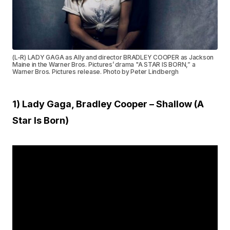
(L-R) LADY GAGA as Ally and director BRADLEY COOPER as Jackson
Maine in the Warner Bros. Pictures’ drama "A STAR IS BORN,” a
Warner Bros. Pictures release. Photo by Peter Lindbergh
1) Lady Gaga, Bradley Cooper – Shallow (A
Star Is Born)