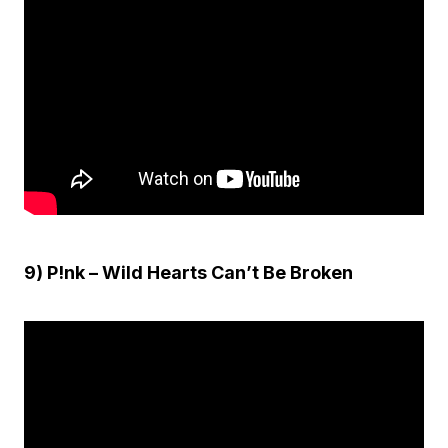
9) P!nk – Wild Hearts Can’t Be Broken