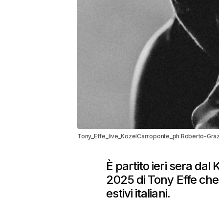
Tony_Effe_live_KozelCarroponte_ph.Roberto-Gra
È partito ieri sera da
2025 di Tony Effe che l
estivi italiani.