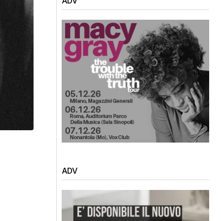
ADV
ADV