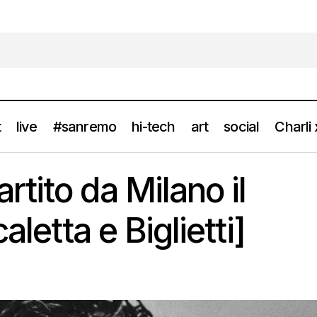
t
live
#sanremo
hi-tech
art
social
Charli
TONY EFFE partito da Milano il tour estivo [Scaletta e Bigli
news
tito da Milano il
aletta e Biglietti]
e