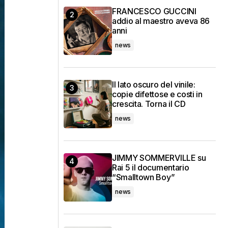
FRANCESCO GUCCINI
addio al maestro aveva 86
anni
news
Il lato oscuro del vinile:
copie difettose e costi in
crescita. Torna il CD
news
JIMMY SOMMERVILLE su
Rai 5 il documentario
“Smalltown Boy”
news