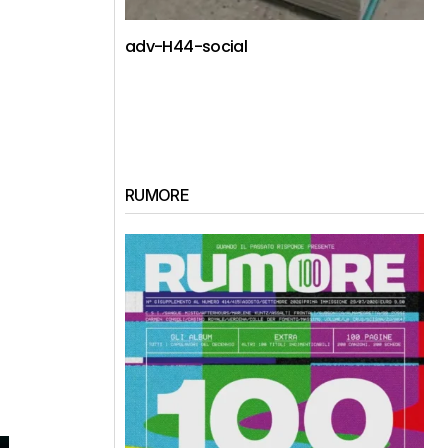
adv-H44-social
RUMORE