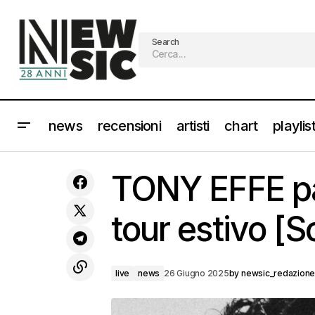
Search
news
recensioni
artisti
chart
playlis
TARGHE TENCO 2025: le cinquine dei
live
TONY EFFE par
finalisti
tour estivo [Sc
live
news
26 Giugno 2025
by
newsic_redazion