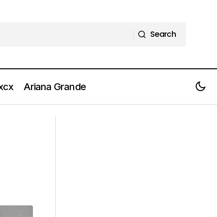
Search
Search
 xcx
Ariana Grande
JOAN THIELE il nuovo singolo è
etti]
“Allucinazione”