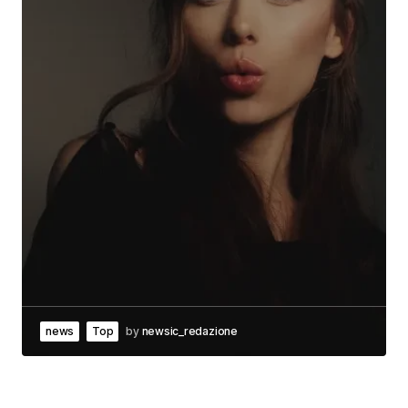
news
Top
by
newsic_redazione