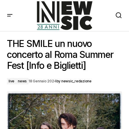
THE SMILE un nuovo concerto al Roma Summer Fest
[Info e Biglietti]
THE SMILE un nuovo
concerto al Roma Summer
Fest [Info e Biglietti]
live
news
18 Gennaio 2024
by
newsic_redazione