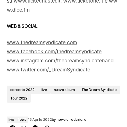
su
www.ticketmaster.it
,
www.ticketone.it
e
ww
w.dice.fm
WEB & SOCIAL
www.thedreamsyndicate.com
www.facebook.com/thedreamsyndicate
www.instagram.com/thedreamsyndicateband
www.twitter.com/_DreamSyndicate
concerto 2022
live
nuovo album
The Dream Syndicate
Tour 2022
live
news
15 Aprile 2022
by
newsic_redazione