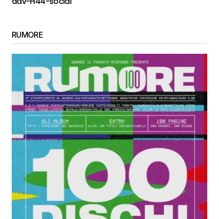
adv-H44-social
RUMORE