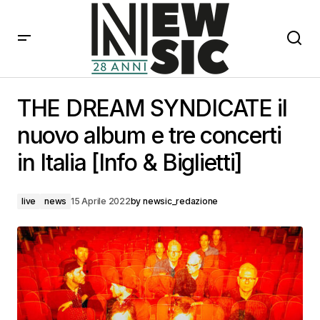
THE DREAM SYNDICATE il nuovo album e tre concerti
in Italia [Info & Biglietti]
THE DREAM SYNDICATE il
nuovo album e tre concerti
in Italia [Info & Biglietti]
live
news
15 Aprile 2022
by
newsic_redazione