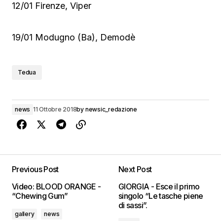
12/01 Firenze, Viper
19/01 Modugno (Ba), Demodè
Tedua
news
11 Ottobre 2018
by
newsic_redazione
Previous Post
Next Post
Video: BLOOD ORANGE -
GIORGIA - Esce il primo
“Chewing Gum”
singolo “Le tasche piene
di sassi”.
gallery
news