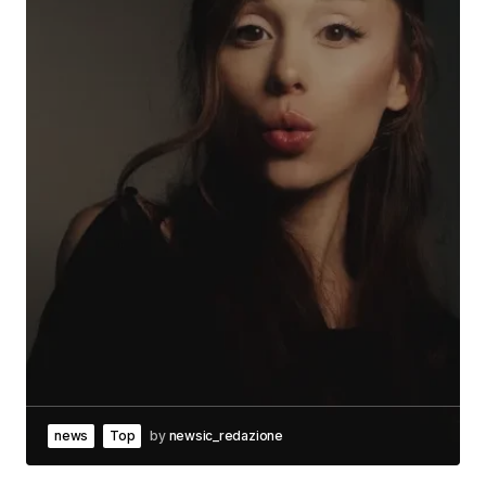
news
Top
by
newsic_redazione