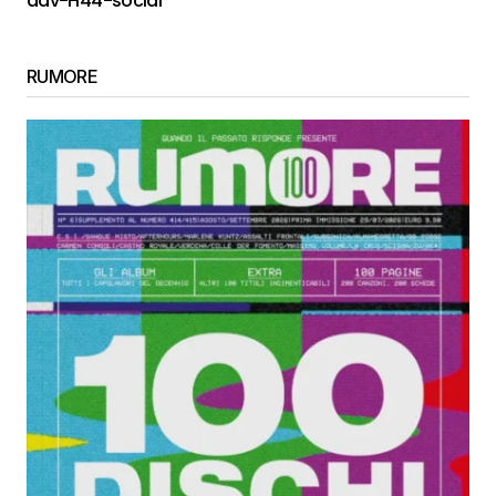
adv-H44-social
RUMORE