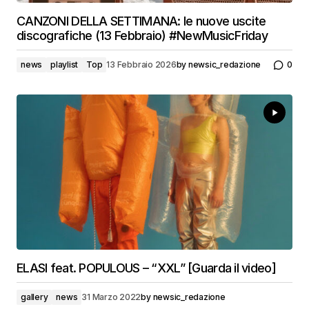
CANZONI DELLA SETTIMANA: le nuove uscite
discografiche (13 Febbraio) #NewMusicFriday
news
playlist
Top
13 Febbraio 2026
by
newsic_redazione
0
ELASI feat. POPULOUS – “XXL” [Guarda il video]
gallery
news
31 Marzo 2022
by
newsic_redazione