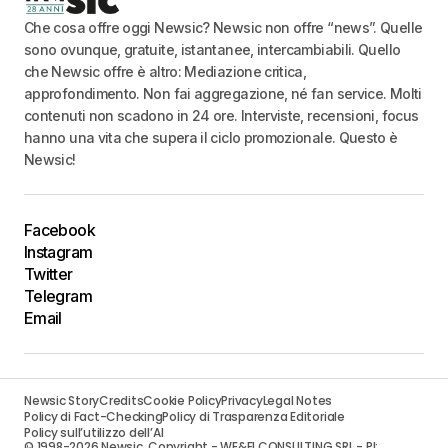
Che cosa offre oggi Newsic? Newsic non offre “news”. Quelle
sono ovunque, gratuite, istantanee, intercambiabili. Quello
che Newsic offre è altro: Mediazione critica,
approfondimento. Non fai aggregazione, né fan service. Molti
contenuti non scadono in 24 ore. Interviste, recensioni, focus
hanno una vita che supera il ciclo promozionale. Questo è
Newsic!
Facebook
Instagram
Twitter
Telegram
Email
Newsic Story
Credits
Cookie Policy
Privacy
Legal Notes
Policy di Fact-Checking
Policy di Trasparenza Editoriale
Policy sull’utilizzo dell’AI
© 1998-2026 Newsic. Copyright - WE&FI CONSULTING SRL - PI: