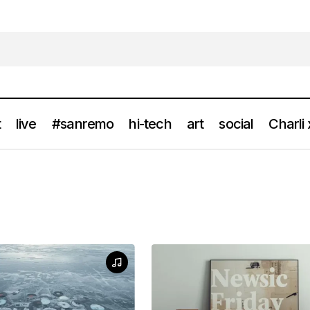
t
live
#sanremo
hi-tech
art
social
Charli