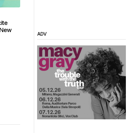
ite
) New
ADV