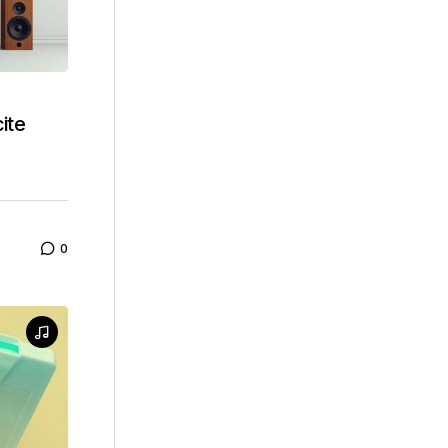
ite
0