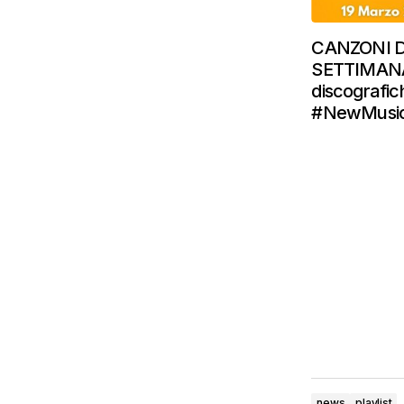
CANZONI 
SETTIMANA:
discografic
#NewMusic
news
playlist