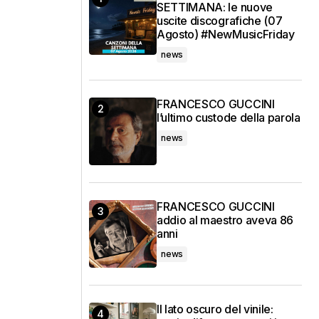
SETTIMANA: le nuove
uscite discografiche (07
Agosto) #NewMusicFriday
news
FRANCESCO GUCCINI
l’ultimo custode della parola
news
FRANCESCO GUCCINI
addio al maestro aveva 86
anni
news
Il lato oscuro del vinile: