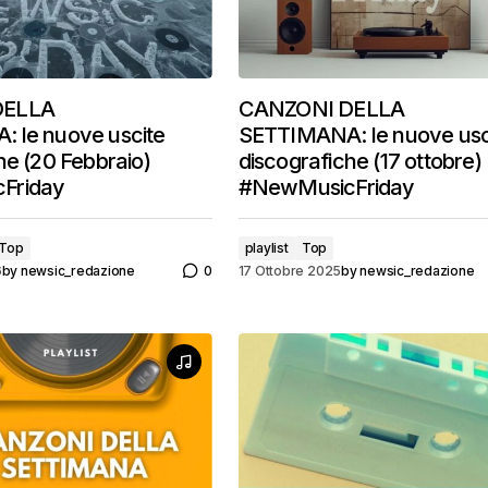
DELLA
CANZONI DELLA
 le nuove uscite
SETTIMANA: le nuove usc
he (20 Febbraio)
discografiche (17 ottobre)
Friday
#NewMusicFriday
Top
playlist
Top
6
by
newsic_redazione
0
17 Ottobre 2025
by
newsic_redazione