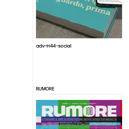
adv-H44-social
RUMORE