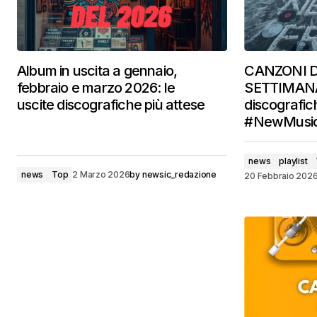
Album in uscita a gennaio,
CANZONI 
febbraio e marzo 2026: le
SETTIMANA:
uscite discografiche più attese
discografic
#NewMusic
news
playlist
news
Top
2 Marzo 2026
by
newsic_redazione
20 Febbraio 202