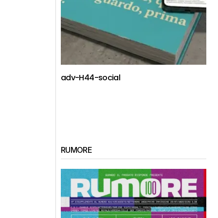
adv-H44-social
RUMORE