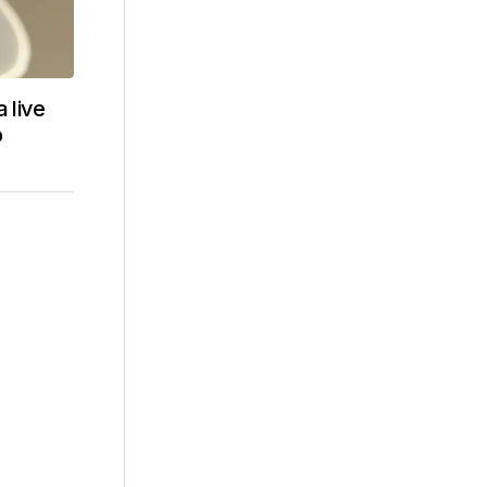
 live
o