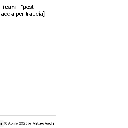
i cani – “post
accia per traccia]
ni
10 Aprile 2025
by
Matteo Vaghi