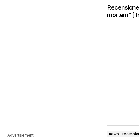
Recensione: 
mortem” [Tr
news
recensio
Advertisement