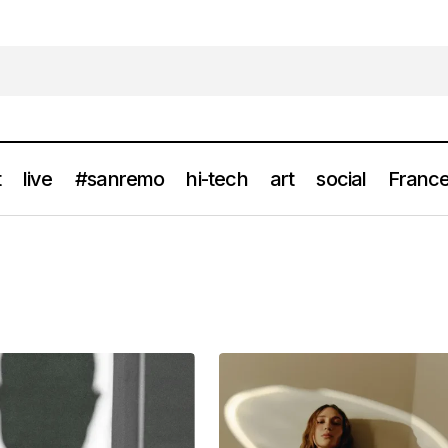
t
live
#sanremo
hi-tech
art
social
France