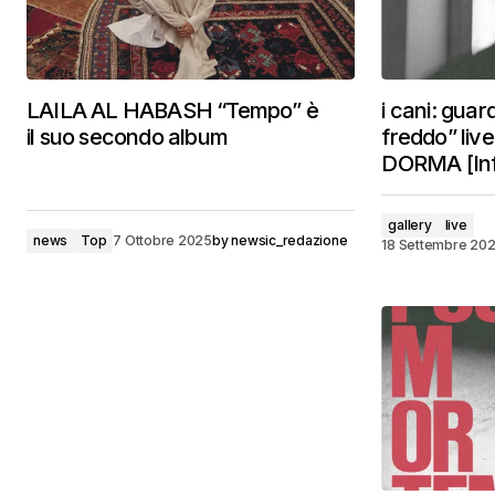
LAILA AL HABASH “Tempo” è
i cani: guar
il suo secondo album
freddo” li
DORMA [Info 
gallery
live
news
Top
7 Ottobre 2025
by
newsic_redazione
18 Settembre 20