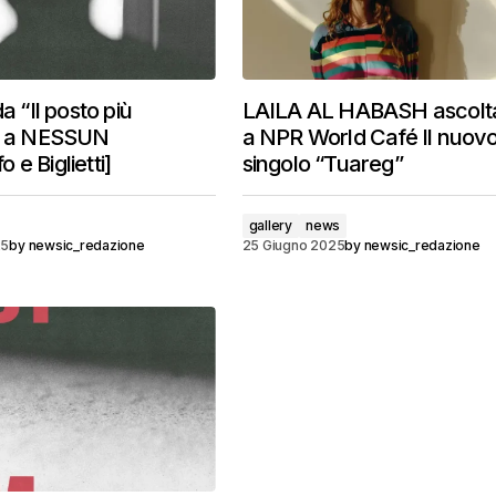
da “Il posto più
LAILA AL HABASH ascolta
ve a NESSUN
a NPR World Café Il nuov
e Biglietti]
singolo “Tuareg”
gallery
news
25
by
newsic_redazione
25 Giugno 2025
by
newsic_redazione