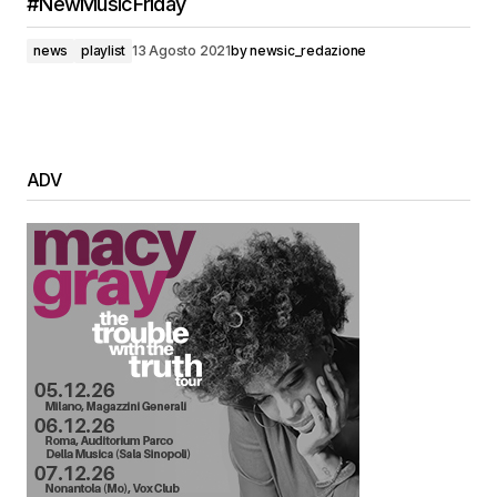
#NewMusicFriday
news
playlist
13 Agosto 2021
by
newsic_redazione
ADV