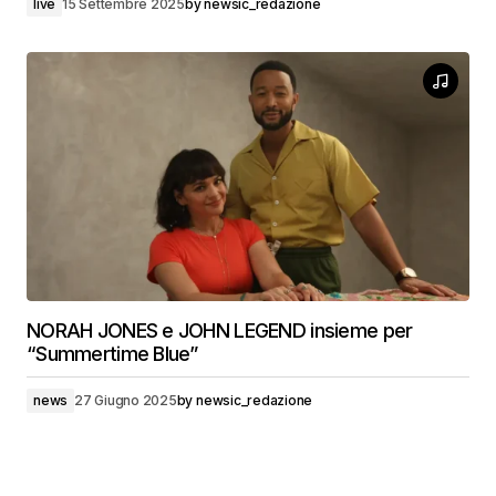
live
15 Settembre 2025
by
newsic_redazione
NORAH JONES e JOHN LEGEND insieme per
“Summertime Blue”
news
27 Giugno 2025
by
newsic_redazione