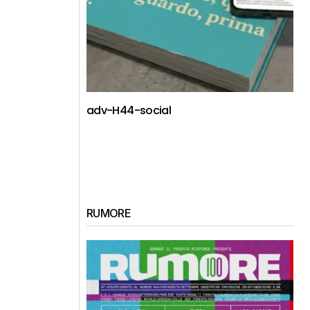
adv-H44-social
RUMORE