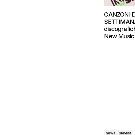
CANZONI 
SETTIMANA:
discografi
New Music 
news
playlist