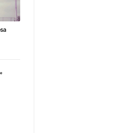
osa
ne