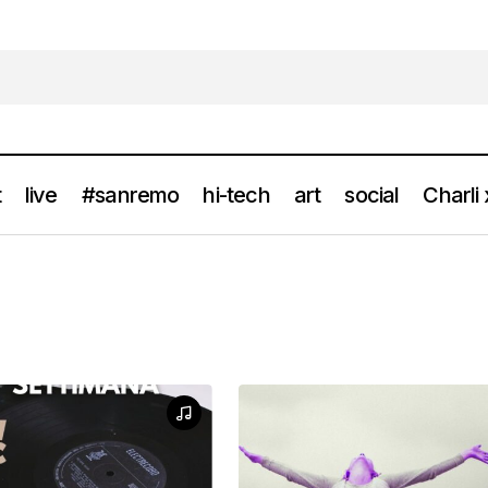
t
live
#sanremo
hi-tech
art
social
Charli