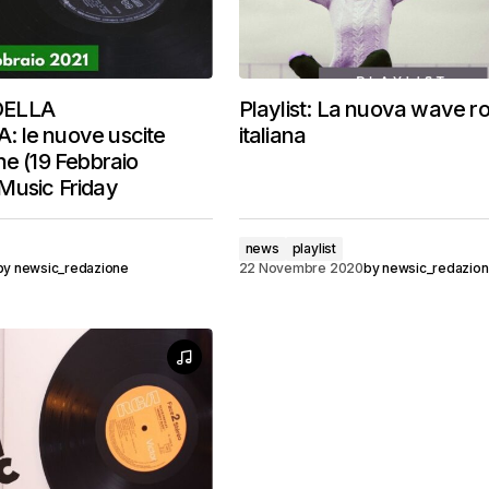
DELLA
Playlist: La nuova wave r
 le nuove uscite
italiana
he (19 Febbraio
Music Friday
news
playlist
by
newsic_redazione
22 Novembre 2020
by
newsic_redazio