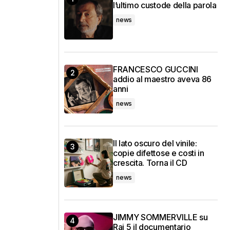
l’ultimo custode della parola
news
FRANCESCO GUCCINI
addio al maestro aveva 86
anni
news
Il lato oscuro del vinile:
copie difettose e costi in
crescita. Torna il CD
news
JIMMY SOMMERVILLE su
Rai 5 il documentario