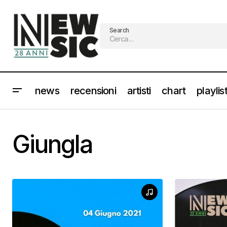
Search
news
recensioni
artisti
chart
playlis
Giungla