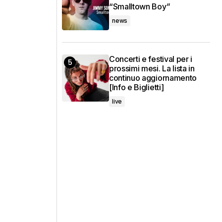
“Smalltown Boy”
news
Concerti e festival per i
prossimi mesi. La lista in
continuo aggiornamento
[Info e Biglietti]
live