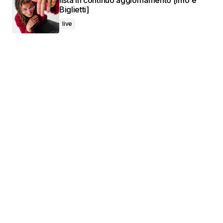
lista in continuo aggiornamento [Info e
Biglietti]
live