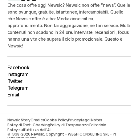
Che cosa offre oggi Newsic? Newsic non offre “news”. Quelle
sono ovunque, gratuite, istantanee, intercambiabili. Quello
che Newsic offre è altro: Mediazione critica,
approfondimento. Non fai aggregazione, né fan service. Molti
contenuti non scadono in 24 ore. Interviste, recensioni, focus
hanno una vita che supera il ciclo promozionale. Questo è
Newsic!
Facebook
Instagram
Twitter
Telegram
Email
Newsic Story
Credits
Cookie Policy
Privacy
Legal Notes
Policy di Fact-Checking
Policy di Trasparenza Editoriale
Policy sull’utilizzo dell’AI
© 1998-2026 Newsic. Copyright - WE&FI CONSULTING SRL - PI: