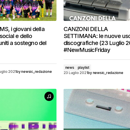
, i giovani della
CANZONI DELLA
social e dello
SETTIMANA: le nuove usc
niti a sostegno del
discografiche (23 Luglio 2
#NewMusicFriday
news
playlist
uglio 2021
by
newsic_redazione
23 Luglio 2021
by
newsic_redazione