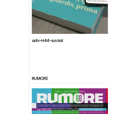
adv-H44-social
RUMORE