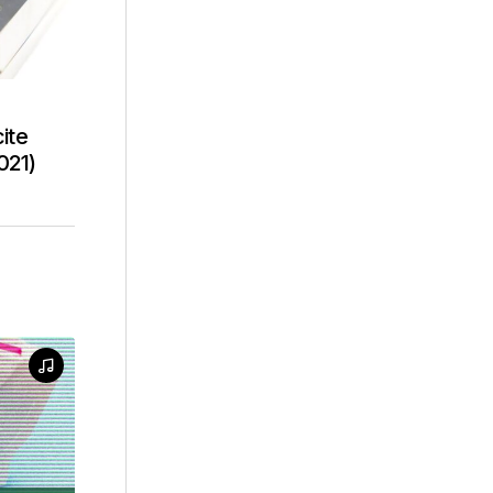
ite
021)