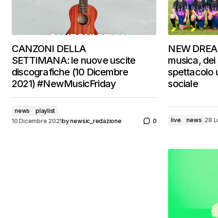
CANZONI DELLA
NEW DREAMS
SETTIMANA: le nuove uscite
musica, dei 
discografiche (10 Dicembre
spettacolo u
2021) #NewMusicFriday
sociale
news
playlist
live
news
28 L
10 Dicembre 2021
by
newsic_redazione
0