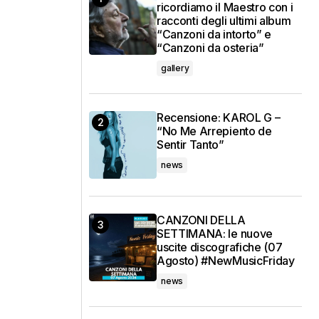
ricordiamo il Maestro con i
racconti degli ultimi album
“Canzoni da intorto” e
“Canzoni da osteria”
gallery
Recensione: KAROL G –
“No Me Arrepiento de
Sentir Tanto”
news
CANZONI DELLA
SETTIMANA: le nuove
uscite discografiche (07
Agosto) #NewMusicFriday
news