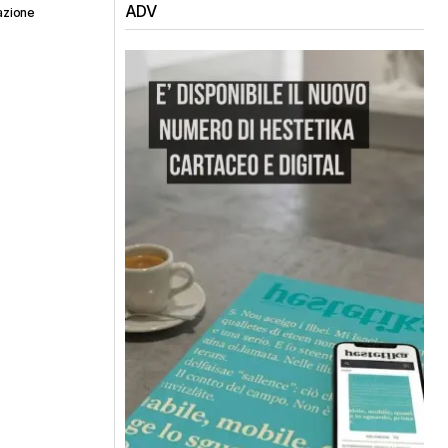
ADV
azione