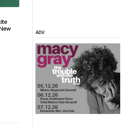
ite
) New
ADV