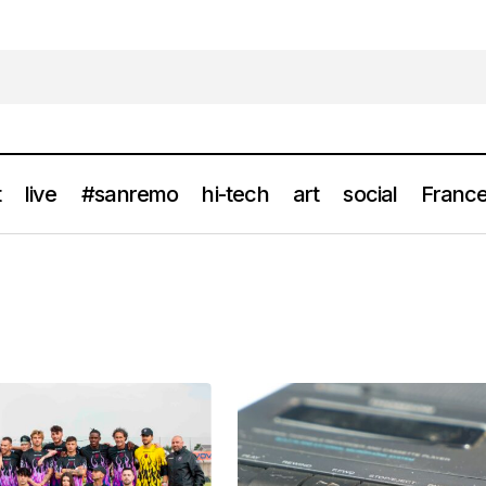
t
live
#sanremo
hi-tech
art
social
France