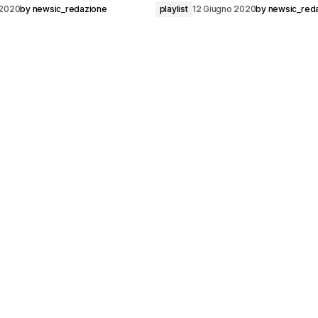
 2020
by
newsic_redazione
playlist
12 Giugno 2020
by
newsic_red