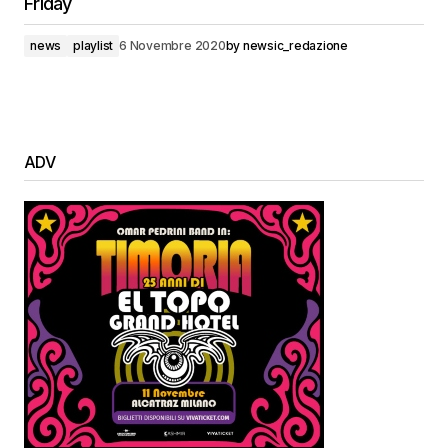
Friday
news
playlist
6 Novembre 2020
by
newsic_redazione
ADV