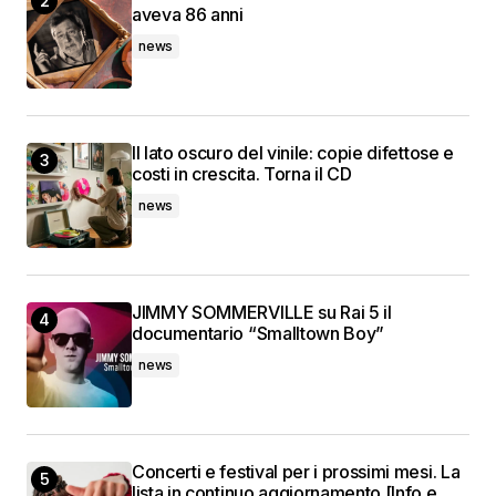
aveva 86 anni
news
Il lato oscuro del vinile: copie difettose e
costi in crescita. Torna il CD
news
JIMMY SOMMERVILLE su Rai 5 il
documentario “Smalltown Boy”
news
Concerti e festival per i prossimi mesi. La
lista in continuo aggiornamento [Info e