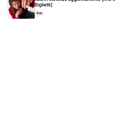
Biglietti]
live