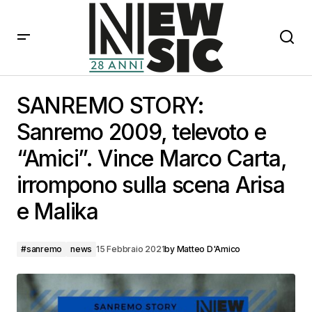
SANREMO STORY: Sanremo 2009, televoto e “Amici”.
Vince Marco Carta, irrompono sulla scena Arisa e
SANREMO STORY:
Malika
Sanremo 2009, televoto e
“Amici”. Vince Marco Carta,
irrompono sulla scena Arisa
e Malika
#sanremo
news
15 Febbraio 2021
by
Matteo D'Amico