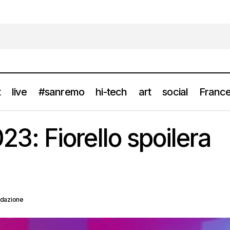
t
live
#sanremo
hi-tech
art
social
France
SANREMO 2023: Fiorello spoilera ospiti e duetti
#sanremo
news
: Fiorello spoilera
edazione