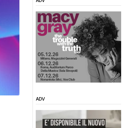
ADV
ADV