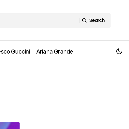
Search
Search
sco Guccini
Ariana Grande
ELODIE “Sento ancora la vertigine” la
docu-serie su Prime Video [Guarda il
trailer]