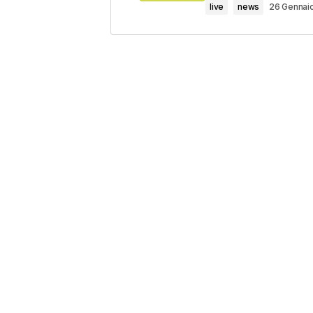
live
news
26 Gennai