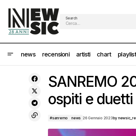
Search
news
recensioni
artisti
chart
playlis
La musica della CRAMPS RECORDS dal
1972 al 2022 in concerto a Milano [Info
SANREMO 2023
e biglietti]
ospiti e duetti
#sanremo
news
26 Gennaio 2023
by
newsic_r