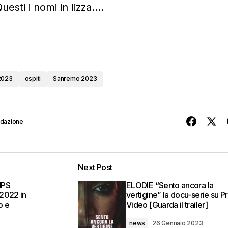
esti i nomi in lizza….
2023
ospiti
Sanremo 2023
edazione
Next Post
MPS
ELODIE “Sento ancora la
2022 in
vertigine” la docu-serie su P
o e
Video [Guarda il trailer]
news
26 Gennaio 2023