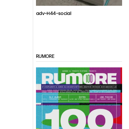
adv-H44-social
RUMORE