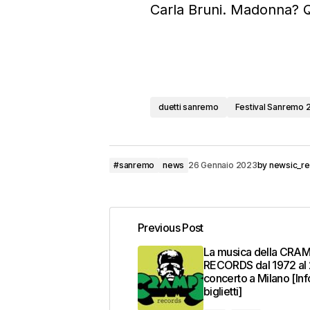
Carla Bruni. Madonna? Qu
duetti sanremo
Festival Sanremo 
#sanremo
news
26 Gennaio 2023
by
newsic_r
Previous Post
La musica della CRA
RECORDS dal 1972 al 
concerto a Milano [Inf
biglietti]