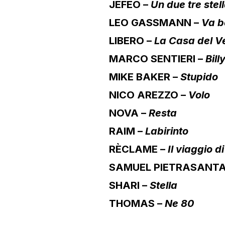
JEFEO –
Un due tre stel
LEO GASSMANN –
Va b
LIBERO –
La Casa del V
MARCO SENTIERI –
Bill
MIKE BAKER –
Stupido
NICO AREZZO –
Volo
NOVA –
Resta
RAIM –
Labirinto
RÈCLAME –
Il viaggio d
SAMUEL PIETRASANTA
SHARI –
Stella
THOMAS –
Ne 80