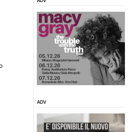
ADV
o
ADV