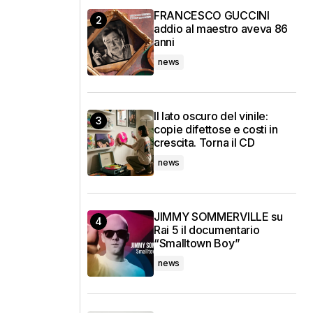
FRANCESCO GUCCINI
addio al maestro aveva 86
anni
news
Il lato oscuro del vinile:
copie difettose e costi in
crescita. Torna il CD
news
JIMMY SOMMERVILLE su
Rai 5 il documentario
“Smalltown Boy”
news