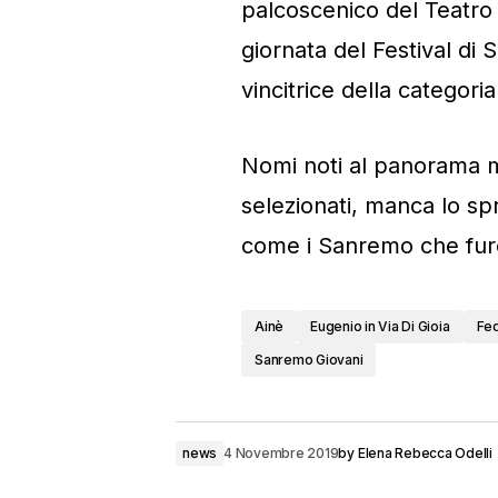
palcoscenico del Teatro 
giornata del Festival di
vincitrice della categor
Nomi noti al panorama mus
selezionati, manca lo sp
come i Sanremo che furo
Ainè
Eugenio in Via Di Gioia
Fed
Sanremo Giovani
news
4 Novembre 2019
by
Elena Rebecca Odelli