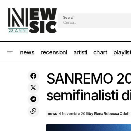
Search
news
recensioni
artisti
chart
playlis
EMMA debutta alla numero uno della
classifica degli album più venduti
SANREMO 2020
della settimana
semifinalisti 
news
4 Novembre 2019
by
Elena Rebecca Odelli