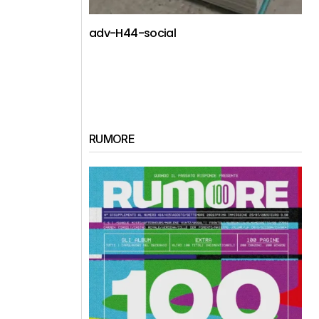
adv-H44-social
RUMORE