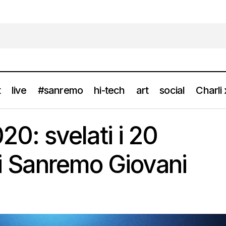
t
live
#sanremo
hi-tech
art
social
Charli
SANREMO 2020: svelati i 20 semifinalisti di Sanremo Giova
news
: svelati i 20
di Sanremo Giovani