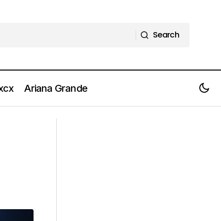
Search
Search
 xcx
Ariana Grande
LOUS AND THE YAKUZA: Se fallisco
ni
ricomincio, quando sono triste canto