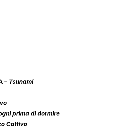
A –
Tsunami
ivo
sogni prima di dormire
o Cattivo