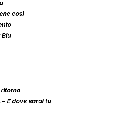
la
ene così
ento
y Blu
i ritorno
 –
E dove sarai tu