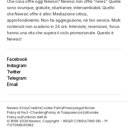
Che cosa offre oggi Newsic? Newsic non offre “news”. Quelle
sono ovunque, gratuite, istantanee, intercambiabili. Quello
che Newsic offre è altro: Mediazione critica,
approfondimento. Non fai aggregazione, né fan service. Molti
contenuti non scadono in 24 ore. Interviste, recensioni, focus
hanno una vita che supera il ciclo promozionale. Questo è
Newsic!
Facebook
Instagram
Twitter
Telegram
Email
Newsic Story
Credits
Cookie Policy
Privacy
Legal Notes
Policy di Fact-Checking
Policy di Trasparenza Editoriale
Policy sull’utilizzo dell’AI
© 1998-2026 Newsic. Copyright - WE&FI CONSULTING SRL - PI:
IT07068340962