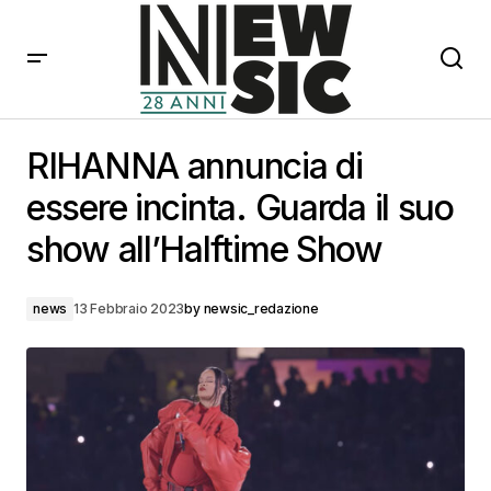
RIHANNA annuncia di essere incinta. Guarda il suo
show all’Halftime Show
RIHANNA annuncia di
essere incinta. Guarda il suo
show all’Halftime Show
news
13 Febbraio 2023
by
newsic_redazione