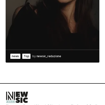
news
Top
by
newsic_redazione