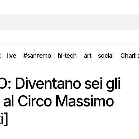
t
live
#sanremo
hi-tech
art
social
Charli
NATO ZERO: Diventano sei gli appuntamenti al Circo Massimo [Inf
 Diventano sei gli
 al Circo Massimo
i]