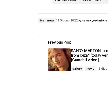
Circo Massimo
Concerti 2022
live
news
13 Giugno 2022
by
newsic_redazione
Previous Post
SANDY MARTON torn
from Ibiza" (today ver
[Guarda il video]
gallery
news
13 Giu