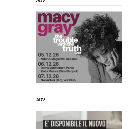
ADV
ADV