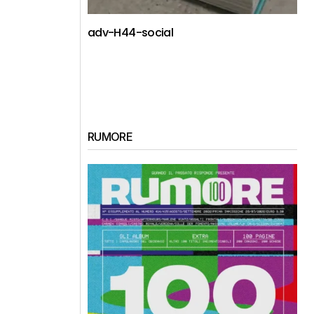
adv-H44-social
RUMORE