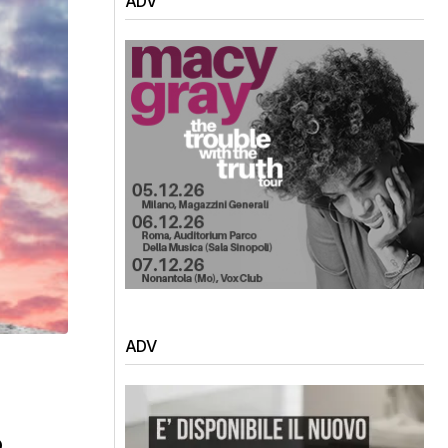
ADV
ADV
o