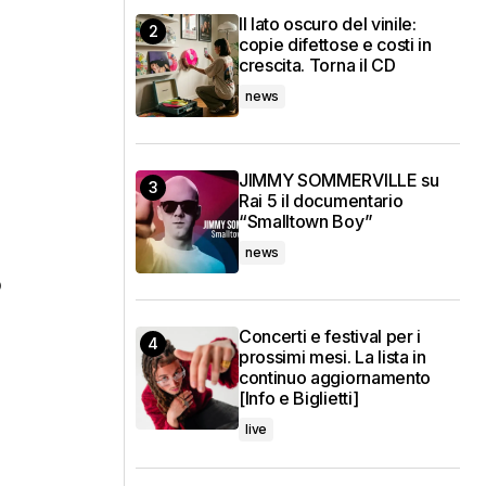
Il lato oscuro del vinile:
copie difettose e costi in
crescita. Torna il CD
news
JIMMY SOMMERVILLE su
Rai 5 il documentario
“Smalltown Boy”
news
p
Concerti e festival per i
prossimi mesi. La lista in
continuo aggiornamento
[Info e Biglietti]
live