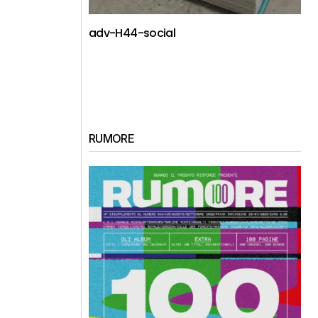
adv-H44-social
RUMORE