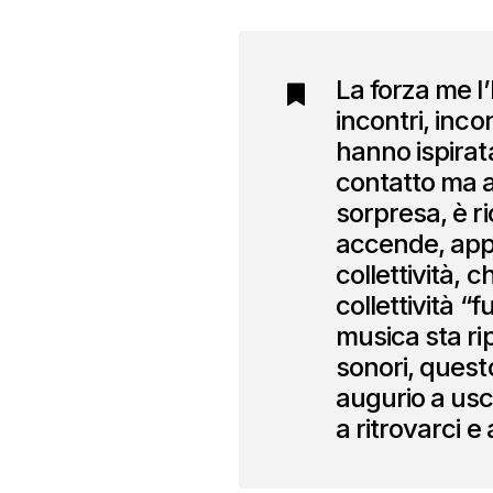
La forza me l
incontri, inco
hanno ispirat
contatto ma a
sorpresa, è ri
accende, appu
collettività, 
collettività “
musica sta ri
sonori, questo
augurio a usci
a ritrovarci e