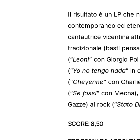
Il risultato è un LP che 
contemporaneo ed etereo
cantautrice vicentina att
tradizionale (basti pensa
(“
Leoni
” con Giorgio Poi
(“
Yo no tengo nada
” in 
(“
Cheyenne
” con Charlie
(“
Se fossi
” con Mecna), 
Gazze) al rock (“
Stato D
SCORE: 8,50