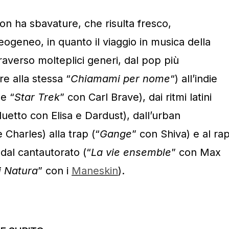
non ha sbavature, che risulta fresco,
geneo, in quanto il viaggio in musica della
raverso molteplici generi, dal pop più
re alla stessa “
Chiamami per nome
“) all’indie
 e “
Star Trek
” con Carl Brave), dai ritmi latini
duetto con Elisa e Dardust), dall’urban
 Charles) alla trap (“
Gange
” con Shiva) e al ra
dal cantautorato (“
La vie ensemble
” con Max
i Natura
” con i
Maneskin
).