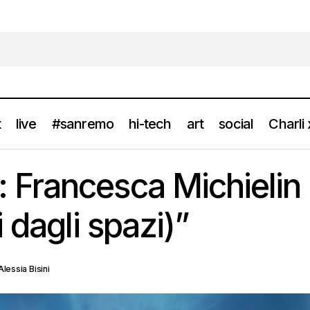
t
live
#sanremo
hi-tech
art
social
Charli
RECENSIONE: Francesca Michielin – “FEAT (Fuori d
ews
recensioni
Francesca Michielin
 dagli spazi)”
Alessia Bisini