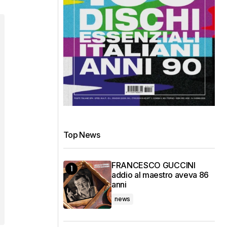
Top News
FRANCESCO GUCCINI
addio al maestro aveva 86
anni
news