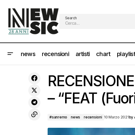
Search
news
recensioni
artisti
chart
playlis
THE CHEMICAL BROTHERS on line un
nuovo dub mix esclusivo per Sonos
#sanremo
n
RECENSIONE: 
Radio
– “FEAT (Fuori
#sanremo
news
recensioni
10 Marzo 2021
by