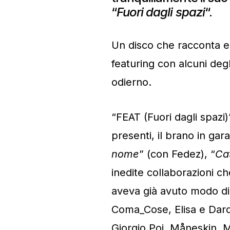
“
Fuori dagli spazi
“.
Un disco che racconta e 
featuring con alcuni degl
odierno.
“FEAT (Fuori dagli spazi
presenti, il brano in gar
nome
” (con Fedez), “
Cat
inedite collaborazioni ch
aveva già avuto modo di 
Coma_Cose, Elisa e Dard
Giorgio Poi, Måneskin, 