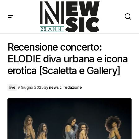
Recensione concerto: ELODIE diva urbana e icona
erotica [Scaletta e Gallery]
Recensione concerto:
ELODIE diva urbana e icona
erotica [Scaletta e Gallery]
live
9 Giugno 2025
by
newsic_redazione