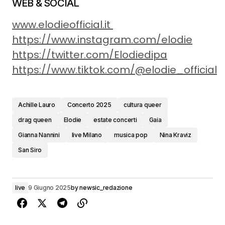
WEB & SOCIAL
www.elodieofficial.it
https://www.instagram.com/elodie
https://twitter.com/Elodiedipa
https://www.tiktok.com/@elodie_official
Achille Lauro
Concerto 2025
cultura queer
drag queen
Elodie
estate concerti
Gaia
Gianna Nannini
live Milano
musica pop
Nina Kraviz
San Siro
live
9 Giugno 2025
by
newsic_redazione