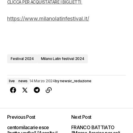
CLICCA PER ACQUISTATARE I BIGLIETTI
https://www.milanolatinfestival.it/
Festival 2024
Milano Latin festival 2024
live
news
14 Marzo 2024
by
newsic_redazione
Previous Post
Next Post
centomilacarie esce
FRANCO BATTIATO
"notte vodka" [Ascolta il
"Messa Arcaica per soli,