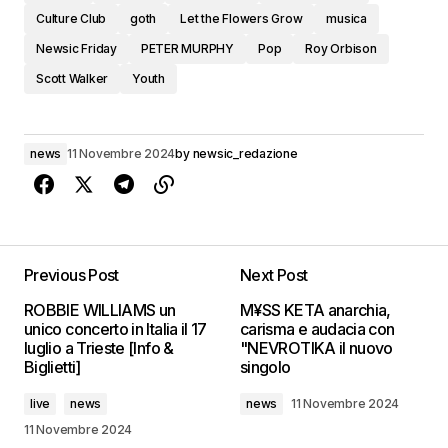
Culture Club
goth
Let the Flowers Grow
musica
Newsic Friday
PETER MURPHY
Pop
Roy Orbison
Scott Walker
Youth
news
11 Novembre 2024
by
newsic_redazione
Previous Post
Next Post
ROBBIE WILLIAMS un
M¥SS KETA anarchia,
unico concerto in Italia il 17
carisma e audacia con
luglio a Trieste [Info &
"NEVROTIKA il nuovo
Biglietti]
singolo
live
news
news
11 Novembre 2024
11 Novembre 2024