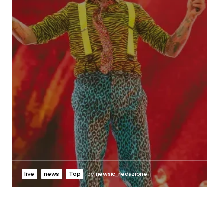
live
news
Top
by
newsic_redazione