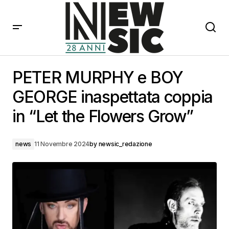
PETER MURPHY e BOY GEORGE inaspettata coppia in
“Let the Flowers Grow”
PETER MURPHY e BOY
GEORGE inaspettata coppia
in “Let the Flowers Grow”
news
11 Novembre 2024
by
newsic_redazione