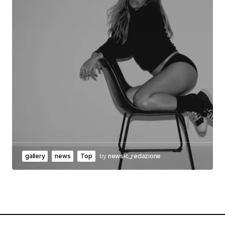
gallery
news
Top
by
newsic_redazione