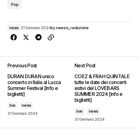
Pop
news
31 Gennaio 2024
by
newsic_redazione
Previous Post
Next Post
DURAN DURAN unico
COEZ & FRAH QUINTALE
concerto in Italia al Lucca
tutte le date dei concerti
Summer Festival [Info e
estivi del LOVEBARS
biglietti]
SUMMER 2024 [Info e
biglietti]
live
news
live
news
31 Gennaio 2024
31 Gennaio 2024