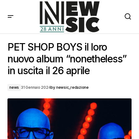
PET SHOP BOYS il loro nuovo album “nonetheless” in
uscita il 26 aprile
PET SHOP BOYS il loro
nuovo album “nonetheless”
in uscita il 26 aprile
news
31 Gennaio 2024
by
newsic_redazione