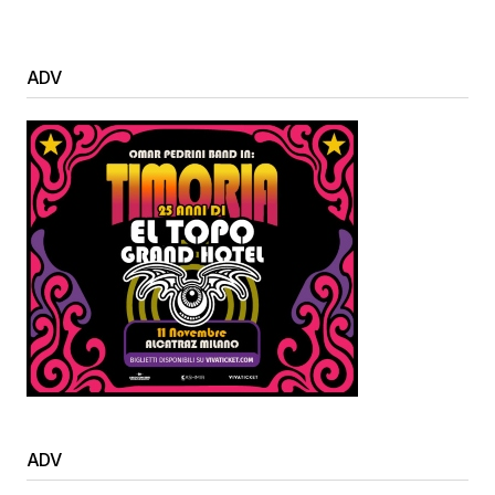
ADV
ADV