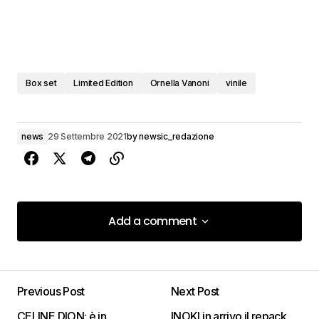
Box set
Limited Edition
Ornella Vanoni
vinile
news
29 Settembre 2021
by
newsic_redazione
Add a comment
Add a comment
Previous Post
Next Post
Il tuo indirizzo email non sarà pubblicato.
I
campi obbligatori sono contrassegnati
*
CELINE DION: è in
INOKI in arrivo il repack