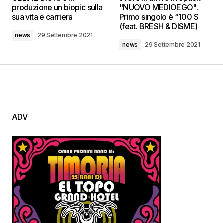
produzione un biopic sulla
"NUOVO MEDIOEGO".
sua vita e carriera
Primo singolo è “100 S
(feat. BRESH & DISME)
Comment
*
news
29 Settembre 2021
news
29 Settembre 2021
Your Name
*
ADV
Your E-mail
*
Submit Comment