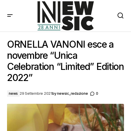
ORNELLA VANONI esce a novembre “Unica
Celebration “Limited” Edition 2022”
ORNELLA VANONI esce a
novembre “Unica
Celebration “Limited” Edition
2022”
news
29 Settembre 2021
by
newsic_redazione
0