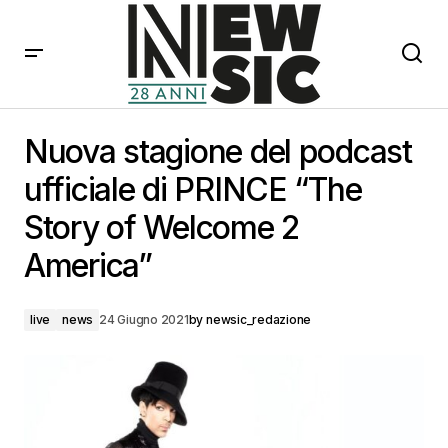
Nuova stagione del podcast ufficiale di PRINCE “The
Story of Welcome 2 America”
Nuova stagione del podcast
ufficiale di PRINCE “The
Story of Welcome 2
America”
live
news
24 Giugno 2021
by
newsic_redazione