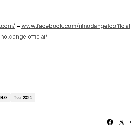
.com/
–
www.facebook.com/
ninodangeloofficial
no.
dangelofficial/
GELO
Tour 2024