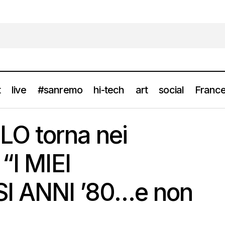
t
live
#sanremo
hi-tech
art
social
France
 D’ANGELO torna nei palasport con “I MIEI MERAVIGLIOSI ANNI 
O torna nei
“I MIEI
I ANNI ’80…e non