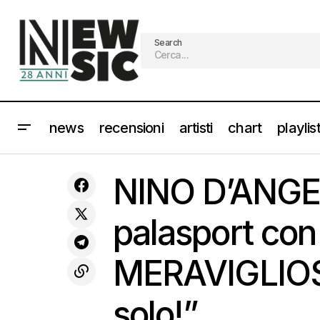
Search
news
recensioni
artisti
chart
playlis
JACK WHITE esce il nuovo album di
NINO
live
news
NINO D’ANGEL
inediti “NO NAME”
palasport con 
MERAVIGLIOS
solo!”