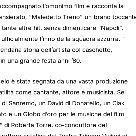
accompagnato l’omonimo film e racconta la
ensierato, “Maledetto Treno” un brano toccant
ante altre hit, senza dimenticare “Napoli”,
fficialmente l’inno della squadra azzurra. ”
endaria storia dell’artista col caschetto,
 in una grande festa anni ’80.
gelo è stata segnata da una vasta produzione
satilità come cantante, attore e musicista. Sei
al di Sanremo, un David di Donatello, un Ciak
to e un Globo d’oro per le musiche del film
” di Roberta Torre, co-conduttore del
rettore artistico del Teatro Trianon Viviani di