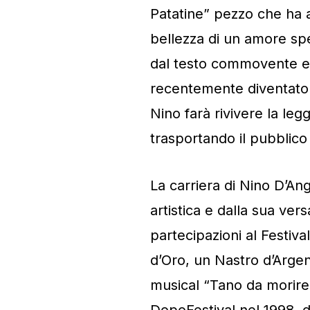
Patatine” pezzo che ha 
bellezza di un amore sp
dal testo commovente e t
recentemente diventato u
Nino farà rivivere la legg
trasportando il pubblico
La carriera di Nino D’An
artistica e dalla sua ver
partecipazioni al Festiv
d’Oro, un Nastro d’Argen
musical “Tano da morire
DopoFestival nel 1998, di