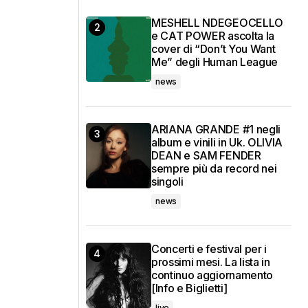
MESHELL NDEGEOCELLO
e CAT POWER ascolta la
cover di “Don’t You Want
Me” degli Human League
news
ARIANA GRANDE #1 negli
album e vinili in Uk. OLIVIA
DEAN e SAM FENDER
sempre più da record nei
singoli
news
Concerti e festival per i
prossimi mesi. La lista in
continuo aggiornamento
[Info e Biglietti]
live