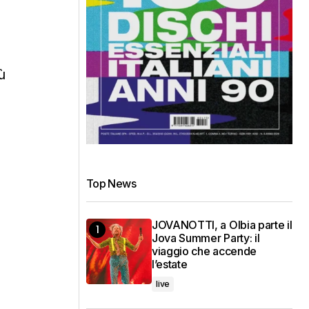
ù
Top News
JOVANOTTI, a Olbia parte il
Jova Summer Party: il
viaggio che accende
l’estate
live