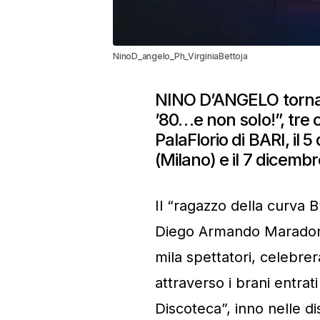
NinoD_angelo_Ph_VirginiaBettoja
NINO D’ANGELO torna 
’80…e non solo!”, tre 
PalaFlorio di BARI, il
(Milano) e il 7 dicembr
Il “ragazzo della curva B
Diego Armando Maradona d
mila spettatori, celebrerà
attraverso i brani entrat
Discoteca”, inno nelle di