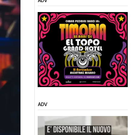
ADV
ADV