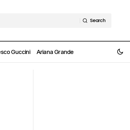
Search
Search
sco Guccini
Ariana Grande
STEWART COPELAND in concerto con
’80…e non solo!”
Police Deranged For Orchestra al
Teatro Arcimboldi di Milano