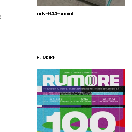
adv-H44-social
e
RUMORE