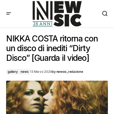
NIKKA COSTA ritorna con un disco di inediti “Dirty
Disco” [Guarda il video]
NIKKA COSTA ritorna con
un disco di inediti “Dirty
Disco” [Guarda il video]
gallery
news
13 Marzo 2024
by
newsic_redazione