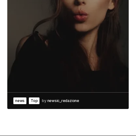
news
Top
by
newsic_redazione