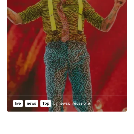
live
news
Top
by
newsic_redazione