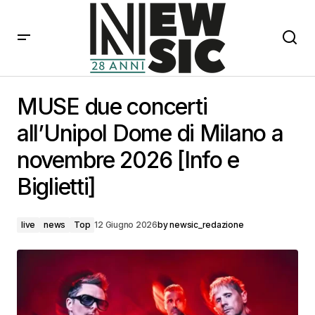
MUSE due concerti all’Unipol Dome di Milano a
novembre 2026 [Info e Biglietti]
MUSE due concerti
all’Unipol Dome di Milano a
novembre 2026 [Info e
Biglietti]
live
news
Top
12 Giugno 2026
by
newsic_redazione