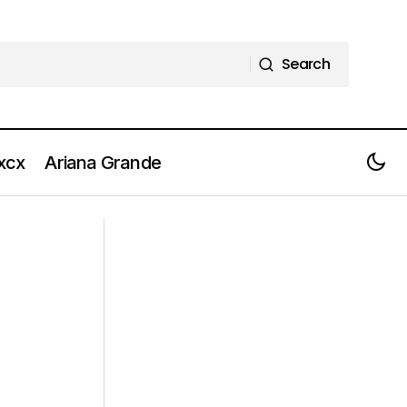
Search
Search
 xcx
Ariana Grande
ASTRO ascolta il nuovo singolo "I
’era BEASTIE BOYS
nostri anni bellissimi"