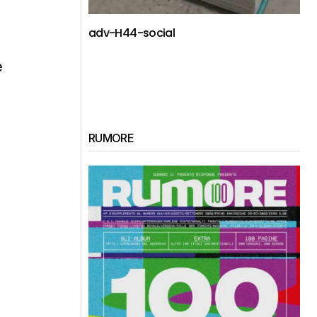
adv-H44-social
e
RUMORE