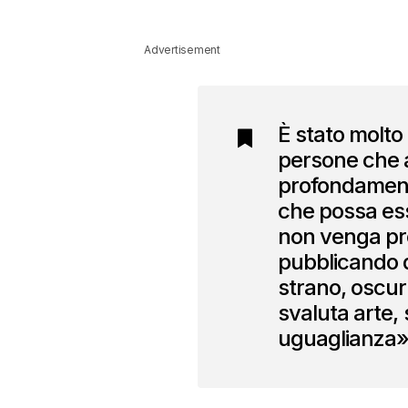
Advertisement
È stato molto
persone che 
profondament
che possa ess
non venga pre
pubblicando 
strano, oscur
svaluta arte,
uguaglianza»