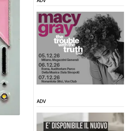
ADV
ADV