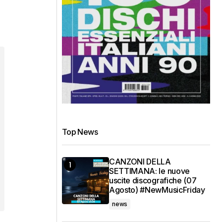
Top News
CANZONI DELLA
SETTIMANA: le nuove
uscite discografiche (07
Agosto) #NewMusicFriday
news