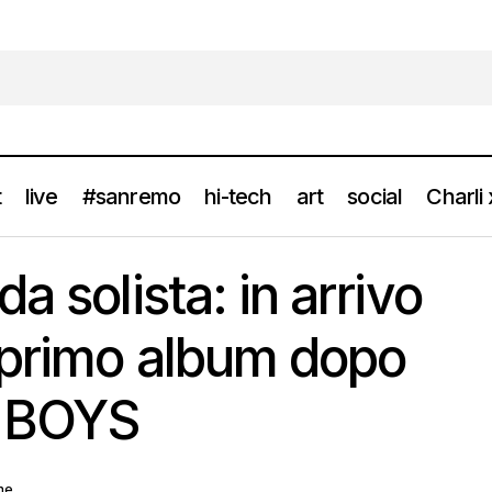
t
live
#sanremo
hi-tech
art
social
Charli
E D torna da solista: in arrivo “Thank You”, primo album dopo l
a solista: in arrivo
 primo album dopo
E BOYS
ne