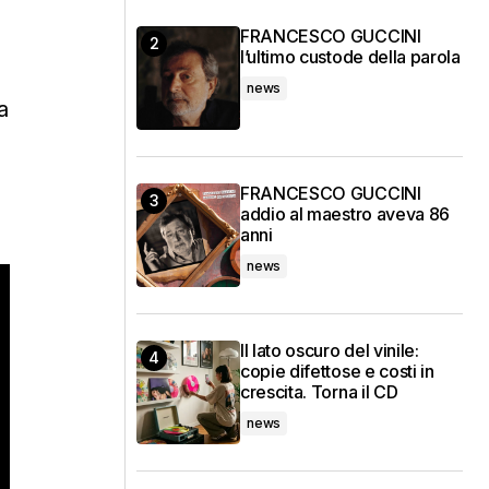
FRANCESCO GUCCINI
l’ultimo custode della parola
news
a
FRANCESCO GUCCINI
addio al maestro aveva 86
anni
news
Il lato oscuro del vinile:
copie difettose e costi in
crescita. Torna il CD
news