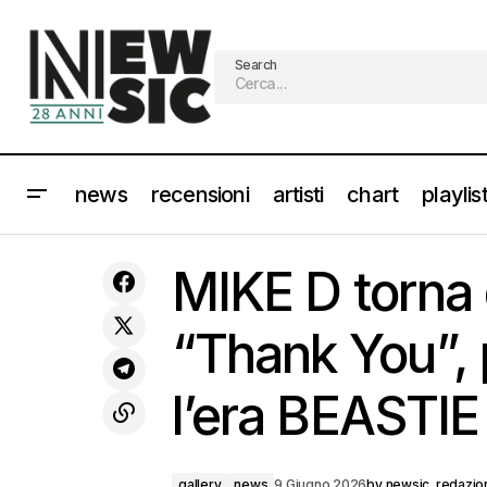
Search
news
recensioni
artisti
chart
playlis
LUCIO DALLA: “L’anno che verrà”
MIK
diventa opera multidisciplinare tra
gallery
news
MIKE D torna d
teatro, musica e memoria
“Thank You”,
l’era BEASTI
gallery
news
9 Giugno 2026
by
newsic_redazio