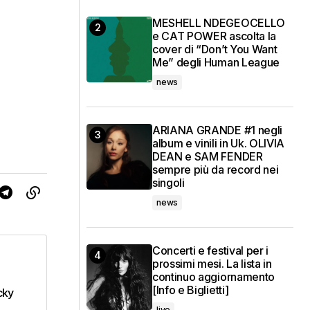
MESHELL NDEGEOCELLO
e CAT POWER ascolta la
cover di “Don’t You Want
Me” degli Human League
news
ARIANA GRANDE #1 negli
album e vinili in Uk. OLIVIA
DEAN e SAM FENDER
sempre più da record nei
singoli
news
Concerti e festival per i
prossimi mesi. La lista in
continuo aggiornamento
l
[Info e Biglietti]
cky
live