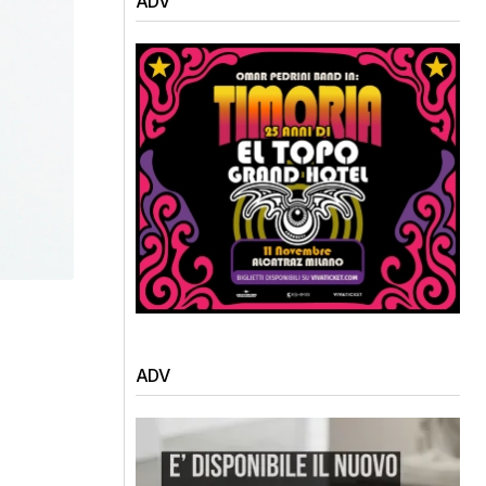
ADV
ADV