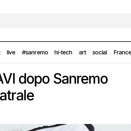
t
live
#sanremo
hi-tech
art
social
France
MICHELE BRAVI dopo Sanremo parte il tour teatrale
news
VI dopo Sanremo
eatrale