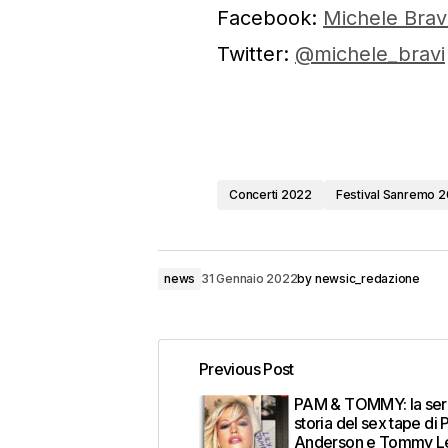
Facebook:
Michele Brav
Twitter:
@michele_bravi
Concerti 2022
Festival Sanremo 
news
31 Gennaio 2022
by
newsic_redazione
Previous Post
PAM & TOMMY: la seri
storia del sex tape di
Anderson e Tommy L