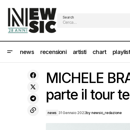
Search
news
recensioni
artisti
chart
playlis
PAM & TOMMY: la serie sulla storia del
sex tape di Pamela Anderson e
MICHELE BRA
Tommy Lee su Disney+
parte il tour t
news
31 Gennaio 2022
by
newsic_redazione