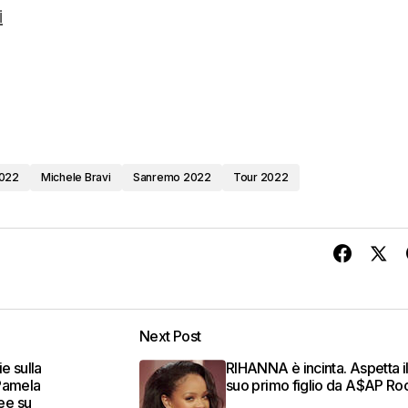
i
2022
Michele Bravi
Sanremo 2022
Tour 2022
Next Post
e sulla
RIHANNA è incinta. Aspetta i
 Pamela
suo primo figlio da A$AP Ro
ee su