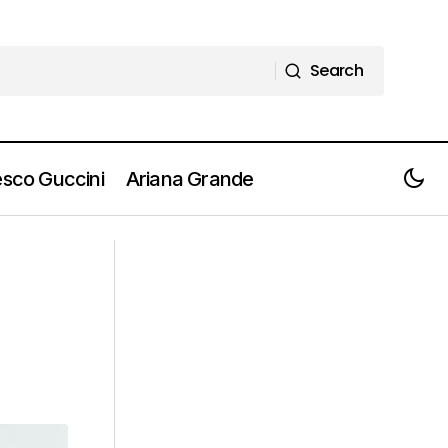
Search
Search
sco Guccini
Ariana Grande
RIHANNA è incinta. Aspetta il suo
primo figlio da A$AP Rocky