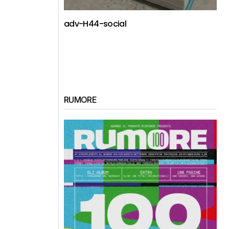
adv-H44-social
RUMORE