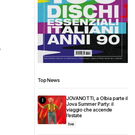
o
o
Top News
JOVANOTTI, a Olbia parte il
Jova Summer Party: il
viaggio che accende
l’estate
live