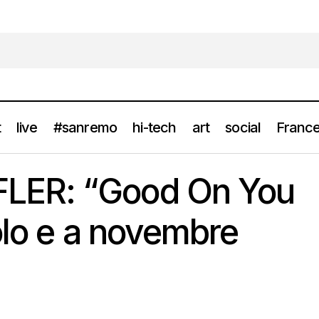
t
live
#sanremo
hi-tech
art
social
France
MARK KNOPFLER: “Good On You Son” è il singolo e a novembre 
ER: “Good On You
golo e a novembre