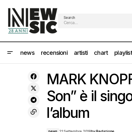
Search
news
recensioni
artisti
chart
playlis
MHD: Il 21 novembre la trap francese
news
MARK KNOPFL
ai Magazzini Generali
Son” è il sin
l’album
news
21 Settembre 2018
by
Redazione