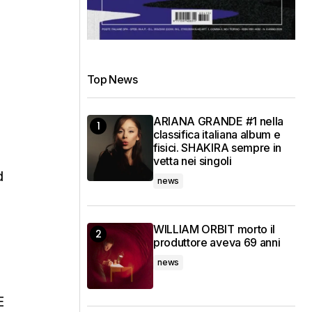
Top News
ARIANA GRANDE #1 nella
classifica italiana album e
fisici. SHAKIRA sempre in
vetta nei singoli
d
news
WILLIAM ORBIT morto il
produttore aveva 69 anni
news
E