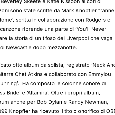
 Beverley Skeete e Katie Kissoon ai cori di
zoni sono state scritte da Mark Knopfler tranne
ome’, scritta in collaborazione con Rodgers e
canzone riprende una parte di ‘You’ll Never
re la storia di un tifoso del Liverpool che vaga
e di Newcastle dopo mezzanotte.
cato otto album da solista, registrato ‘Neck An
hitarra Chet Atkins e collaborato con Emmylou
drunning’. Ha composto le colonne sonore di
ss Bride’ e ‘Altamira’. Oltre i propri album,
album anche per Bob Dylan e Randy Newman,
999 Knopfler ha ricevuto il titolo onorifico di OB