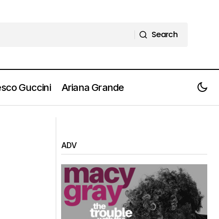
Search
Search
sco Guccini
Ariana Grande
CESARE CREMONINI: nuova data a
l’album
Milano
ADV