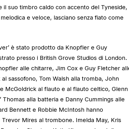
 il suo timbro caldo con accento del Tyneside,
a melodica e veloce, lasciano senza fiato come
r’ è stato prodotto da Knopfler e Guy
strato presso i British Grove Studios di London.
pfler alle chitarre, Jim Cox e Guy Fletcher all
k al sassofono, Tom Walsh alla tromba, John
e McGoldrick al flauto e al flauto celtico, Glenn
o’ Thomas alla batteria e Danny Cummings alle
hard Bennett e Robbie McIntosh hanno
 e Trevor Mires al trombone. Imelda May, Kris