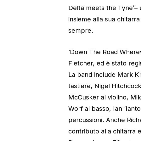
Delta meets the Tyne’– e
insieme alla sua chitarr
sempre.
‘Down The Road Whereve
Fletcher, ed è stato regi
La band include Mark Kno
tastiere, Nigel Hitchcoc
McCusker al violino, Mik
Worf al basso, Ian ‘Iant
percussioni. Anche Ric
contributo alla chitarra