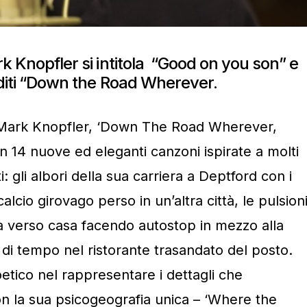
rk Knopfler si intitola “Good on you son” e
nediti “Down the Road Wherever.
i Mark Knopfler, ‘Down The Road Wherever,
n 14 nuove ed eleganti canzoni ispirate a molti
: gli albori della sua carriera a Deptford con i
 calcio girovago perso in un’altra città, le pulsion
na verso casa facendo autostop in mezzo alla
di tempo nel ristorante trasandato del posto.
tico nel rappresentare i dettagli che
n la sua psicogeografia unica – ‘Where the