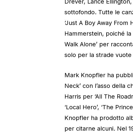
Drever, Lance Ellington,
sottofondo. Tutte le can
‘Just A Boy Away From H
Hammerstein, poiché la 
Walk Alone’ per racconta
solo per la strade vuot
Mark Knopfler ha pubbli
Neck’ con l’asso della c
Harris per ‘All The Roa
‘Local Hero’, ‘The Prince
Knopfler ha prodotto 
per citarne alcuni. Nel 1