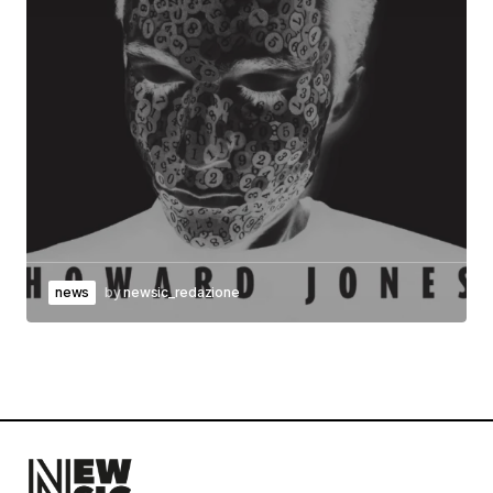
news
by
newsic_redazione