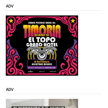
ADV
ADV