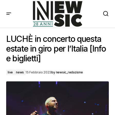
LUCHÈ in concerto questa estate in giro per l’Italia
[Info e biglietti]
LUCHÈ in concerto questa
estate in giro per l’Italia [Info
e biglietti]
live
news
15 Febbraio 2023
by
newsic_redazione