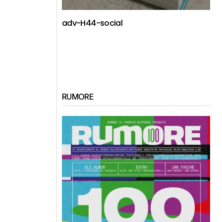
adv-H44-social
RUMORE