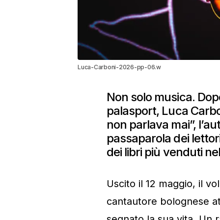
Luca-Carboni-2026-pp-06.w
Non solo musica. Dopo
palasport, Luca Carb
non parlava mai”, l’au
passaparola dei lettori
dei libri più venduti n
Uscito il 12 maggio, il v
cantautore bolognese att
segnato la sua vita. Un r