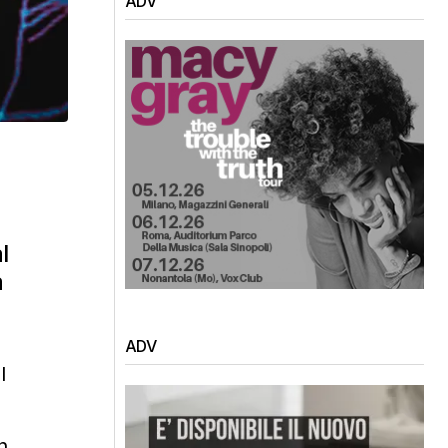
ADV
l
a
ADV
l
n