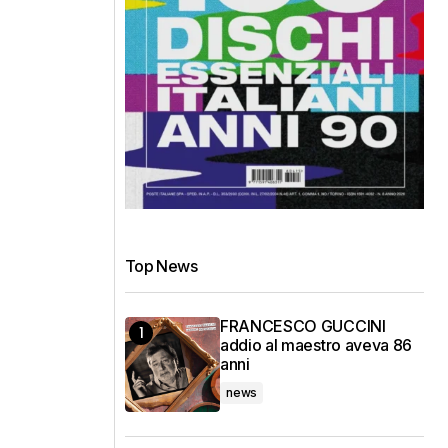
Top News
FRANCESCO GUCCINI
addio al maestro aveva 86
anni
news