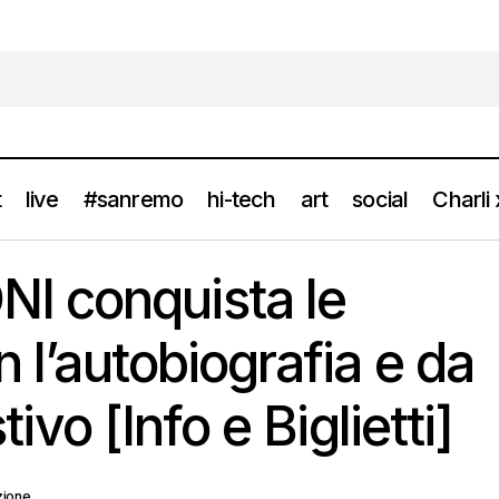
t
live
#sanremo
hi-tech
art
social
Charli
 CARBONI conquista le classifiche con l’autobiografia e da luglio 
 conquista le
o e Biglietti]
n l’autobiografia e da
stivo [Info e Biglietti]
zione