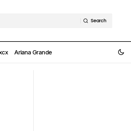
Search
Search
 xcx
Ariana Grande
il tour estivo
GEOLIER: guarda il video del nuovo
singolo, “AUTORITÀ"