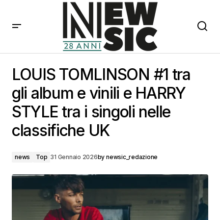
LOUIS TOMLINSON #1 tra gli album e vinili e HARRY
STYLE tra i singoli nelle classifiche UK
LOUIS TOMLINSON #1 tra
gli album e vinili e HARRY
STYLE tra i singoli nelle
classifiche UK
news
Top
31 Gennaio 2026
by
newsic_redazione