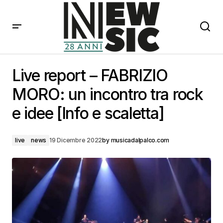
Live report – FABRIZIO MORO: un incontro tra rock e
idee [Info e scaletta]
Live report – FABRIZIO
MORO: un incontro tra rock
e idee [Info e scaletta]
live
news
19 Dicembre 2022
by
musicadalpalco.com