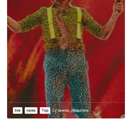
live
news
Top
by
newsic_redazione