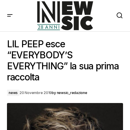
LIL PEEP esce “EVERYBODY’S EVERYTHING” la sua
prima raccolta
LIL PEEP esce
“EVERYBODY’S
EVERYTHING” la sua prima
raccolta
news
20 Novembre 2019
by
newsic_redazione