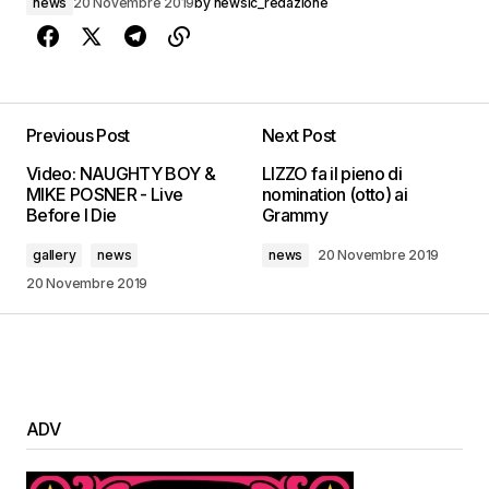
news
20 Novembre 2019
by
newsic_redazione
Previous Post
Next Post
Video: NAUGHTY BOY &
LIZZO fa il pieno di
MIKE POSNER - Live
nomination (otto) ai
Before I Die
Grammy
gallery
news
news
20 Novembre 2019
20 Novembre 2019
ADV