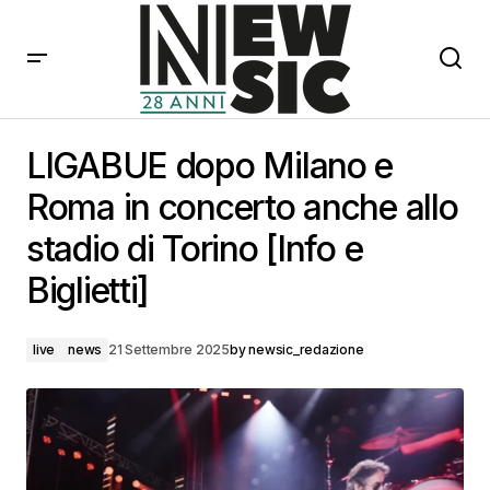
LIGABUE dopo Milano e Roma in concerto anche allo
stadio di Torino [Info e Biglietti]
LIGABUE dopo Milano e
Roma in concerto anche allo
stadio di Torino [Info e
Biglietti]
live
news
21 Settembre 2025
by
newsic_redazione