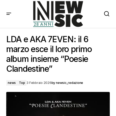
LDA e AKA 7EVEN: il 6 marzo esce il loro primo album
insieme “Poesie Clandestine”
LDA e AKA 7EVEN: il 6
marzo esce il loro primo
album insieme “Poesie
Clandestine”
news
Top
3 Febbraio 2026
by
newsic_redazione