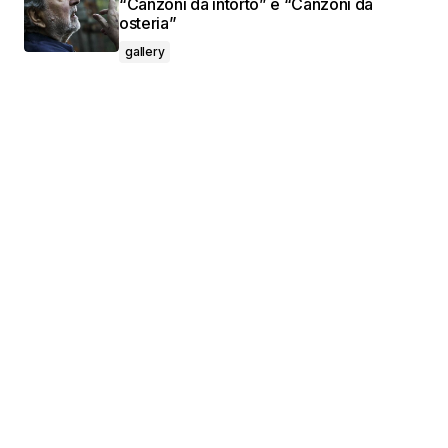
“Canzoni da intorto” e “Canzoni da
osteria”
gallery