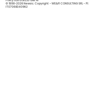
Policy sull’utilizzo dell’AI
© 1998-2026 Newsic. Copyright - WE&FI CONSULTING SRL - PI:
IT07068340962