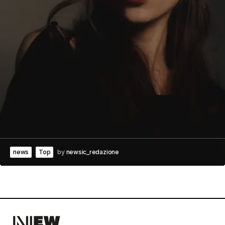
news
Top
by
newsic_redazione