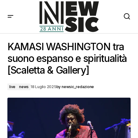
KAMASI WASHINGTON tra suono espanso e
spiritualità [Scaletta & Gallery]
KAMASI WASHINGTON tra
suono espanso e spiritualità
[Scaletta & Gallery]
live
news
18 Luglio 2025
by
newsic_redazione